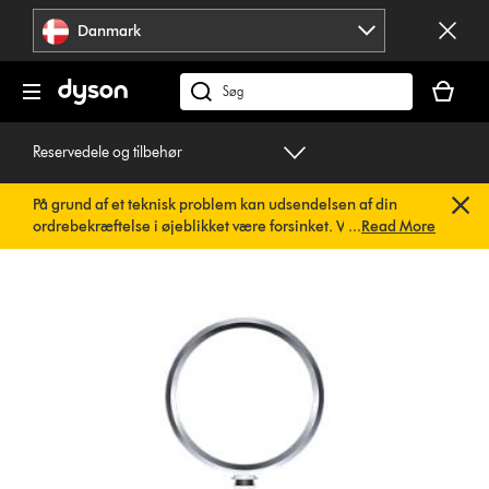
Spring
Danmark
over
navigation
Indkøbsk
er
Søg
tom
på
dyson.dk
Reservedele og tilbehør
På grund af et teknisk problem kan udsendelsen af din
ordrebekræftelse i øjeblikket være forsinket. Vi arbejder
...
Read More
allerede på en hurtig løsning.
Du behøver ikke at foretage
dig noget. Din ordrebekræftelse vil snart blive sendt til dig
automatisk.