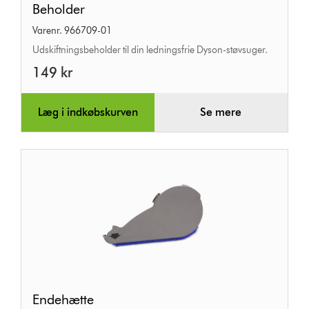
Beholder
Varenr. 966709-01
Udskiftningsbeholder til din ledningsfrie Dyson-støvsuger.
149 kr
Læg i indkøbskurven
Se mere
Endehætte
Endehætte