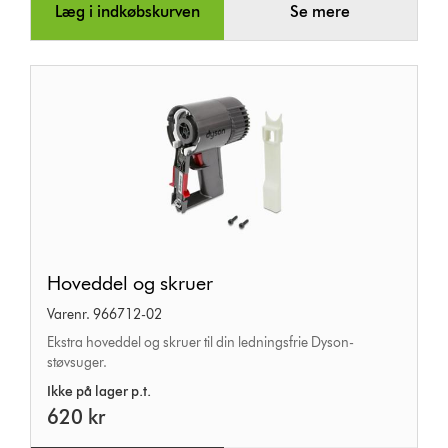
Læg i indkøbskurven
Se mere
Hoveddel
Hoveddel og skruer
og
Varenr. 966712-02
skruer
Ekstra hoveddel og skruer til din ledningsfrie Dyson-
støvsuger.
Ikke på lager p.t.
620 kr