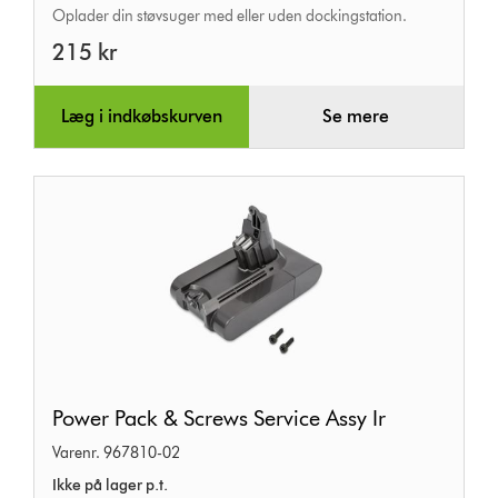
Oplader din støvsuger med eller uden dockingstation.
215 kr
Læg i indkøbskurven
Se mere
Power
Power Pack & Screws Service Assy Ir
Pack
Varenr. 967810-02
&
Ikke på lager p.t.
Screws