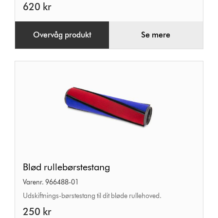
620 kr
Service
Assy
Overvåg produkt
Se mere
Ir
Blød
Blød rullebørstestang
rullebørstestang
Varenr. 966488-01
Udskiftnings-børstestang til dit bløde rullehoved.
250 kr