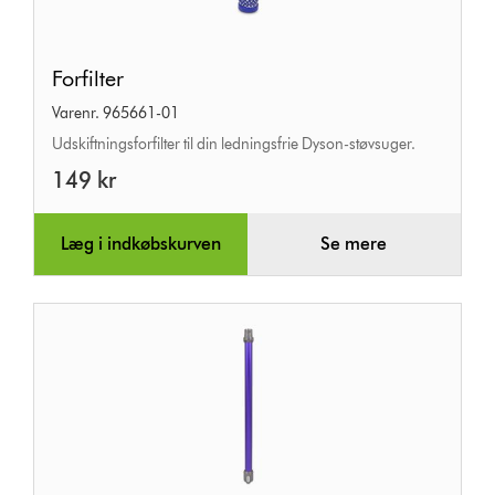
Forfilter
Forfilter
Varenr. 965661-01
Udskiftningsforfilter til din ledningsfrie Dyson-støvsuger.
149 kr
Læg i indkøbskurven
Se mere