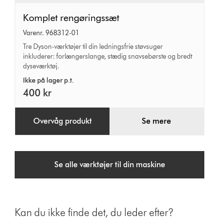
Komplet
Komplet rengøringssæt
rengøringssæt
Varenr. 968312-01
Tre Dyson-værktøjer til din ledningsfrie støvsuger
inkluderer: forlængerslange, stædig snavsebørste og bredt
dyseværktøj.
Ikke på lager p.t.
400 kr
Overvåg produkt
Se mere
Se alle værktøjer til din maskine
Kan du ikke finde det, du leder efter?