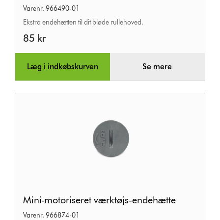
Varenr. 966490-01
Ekstra endehætten til dit bløde rullehoved.
85 kr
Læg i indkøbskurven
Se mere
Mini-
Mini-motoriseret værktøjs-endehætte
motoriseret
Varenr. 966874-01
værktøjs-