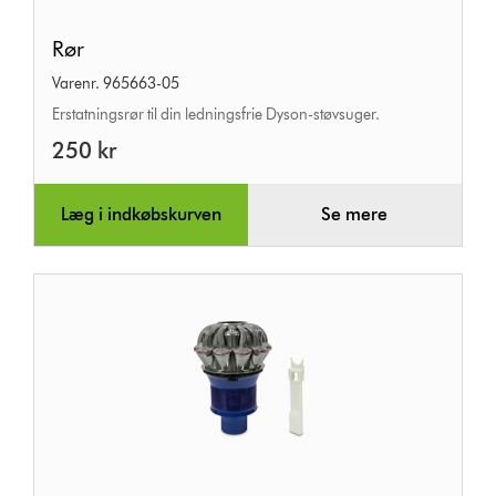
Rør
Rør
Varenr. 965663-05
Erstatningsrør til din ledningsfrie Dyson-støvsuger.
250 kr
Læg i indkøbskurven
Se mere