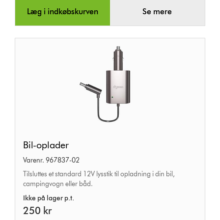
Læg i indkøbskurven
Se mere
Bil-
Bil-oplader
oplader
Varenr. 967837-02
Tilsluttes et standard 12V lysstik til opladning i din bil,
campingvogn eller båd.
Ikke på lager p.t.
250 kr