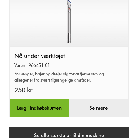
Nå
Nå under værktøjet
under
Varenr. 966451-01
værktøjet
Forlænger, bøjer og drejer sig for at fjerne støv og
allergener fra svært tilgængelige områder.
250 kr
Læg i indkøbskurven
Se mere
Se alle værktøjer til din maskine