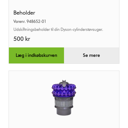
Beholder
Beholder
Varenr. 948652-01
Udskiftningsbeholder til din Dyson-cylinderstøvsuger.
500 kr
Læg i indkøbskurven
Se mere