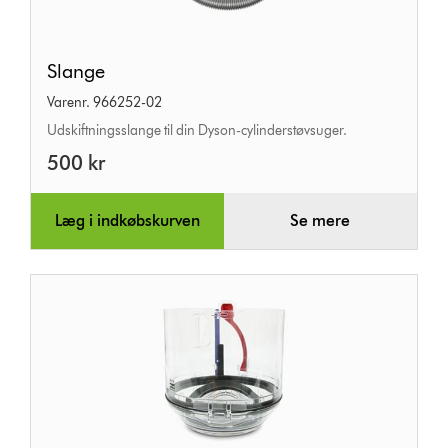
Slange
Slange
Varenr. 966252-02
Udskiftningsslange til din Dyson-cylinderstøvsuger.
500 kr
Læg i indkøbskurven
Se mere