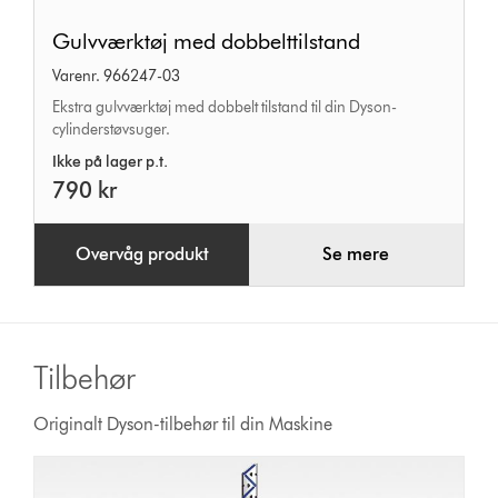
Gulvværktøj
Gulvværktøj med dobbelttilstand
med
Varenr. 966247-03
dobbelttilstand
Ekstra gulvværktøj med dobbelt tilstand til din Dyson-
cylinderstøvsuger.
Ikke på lager p.t.
790 kr
Overvåg produkt
Se mere
Tilbehør
Originalt Dyson-tilbehør til din Maskine