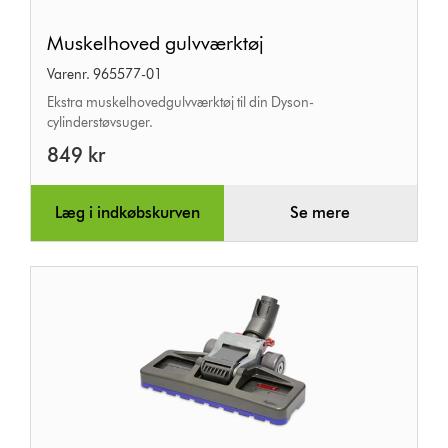
Muskelhoved
Muskelhoved gulvværktøj
gulvværktøj
Varenr. 965577-01
Ekstra muskelhovedgulvværktøj til din Dyson-
cylinderstøvsuger.
849 kr
Læg i indkøbskurven
Se mere