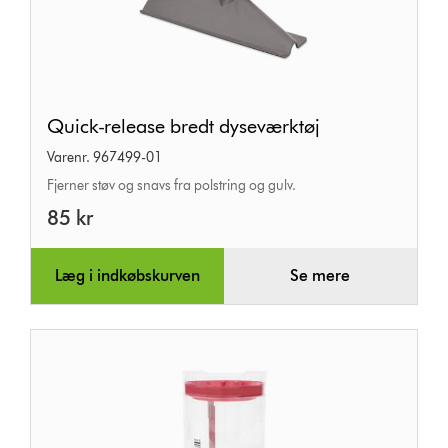
Quick-
Quick-release bredt dyseværktøj
release
Varenr. 967499-01
bredt
Fjerner støv og snavs fra polstring og gulv.
dyseværktøj
85 kr
Læg i indkøbskurven
Se mere