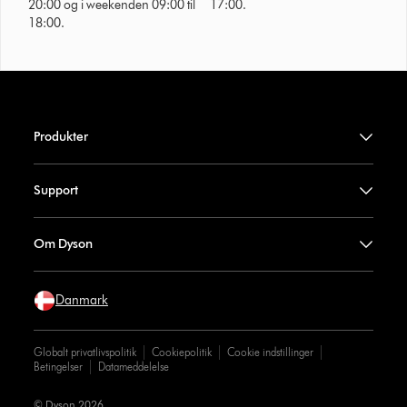
20:00 og i weekenden 09:00 til
17:00.
18:00.
Produkter
Support
Om Dyson
Danmark
Globalt privatlivspolitik
Cookiepolitik
Cookie indstillinger
Betingelser
Datameddelelse
© Dyson 2026