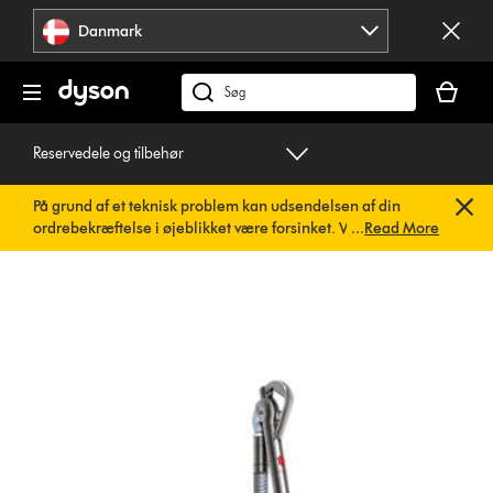
Spring
Danmark
over
navigation
Indkøbsk
er
Søg
tom
på
dyson.dk
Reservedele og tilbehør
På grund af et teknisk problem kan udsendelsen af din
ordrebekræftelse i øjeblikket være forsinket. Vi arbejder
...
Read More
allerede på en hurtig løsning.
Du behøver ikke at foretage
dig noget. Din ordrebekræftelse vil snart blive sendt til dig
automatisk.