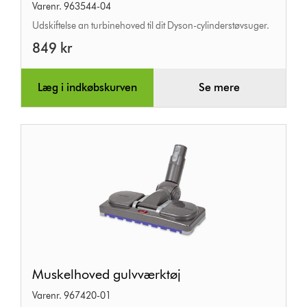
Varenr. 963544-04
Udskiftelse an turbinehoved til dit Dyson-cylinderstøvsuger.
849 kr
Læg i indkøbskurven
Se mere
Muskelhoved
Muskelhoved gulvværktøj
gulvværktøj
Varenr. 967420-01