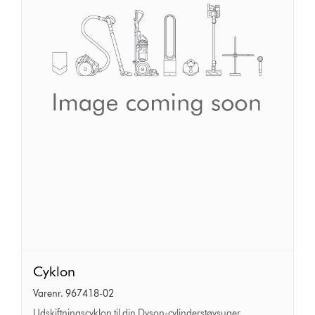
Cyklon
Cyklon
Varenr. 967418-02
Udskiftningscyklon til din Dyson-cylinderstøvsuger.