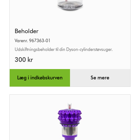
Beholder
Beholder
Varenr. 967363-01
Udskiftningsbeholder til din Dyson-cylinderstøvsuger.
300 kr
Læg i indkøbskurven
Se mere