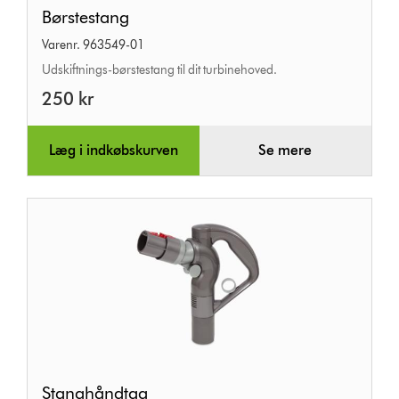
Børstestang
Børstestang
Varenr. 963549-01
Udskiftnings-børstestang til dit turbinehoved.
250 kr
Læg i indkøbskurven
Se mere
Stanghåndtag
Stanghåndtag