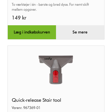
To værktøjer i én - børste og bred dyse. For nemt skift
mellem opgaver.
149 kr
Læg i indkøbskurven
Se mere
Quick-
Quick-release Stair tool
release
Varenr. 967369-01
Stair