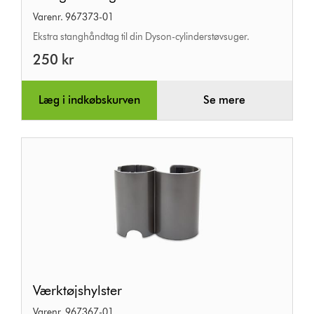
Varenr. 967373-01
Ekstra stanghåndtag til din Dyson-cylinderstøvsuger.
250 kr
Læg i indkøbskurven
Se mere
Værktøjshylster
Værktøjshylster
Varenr. 967367-01