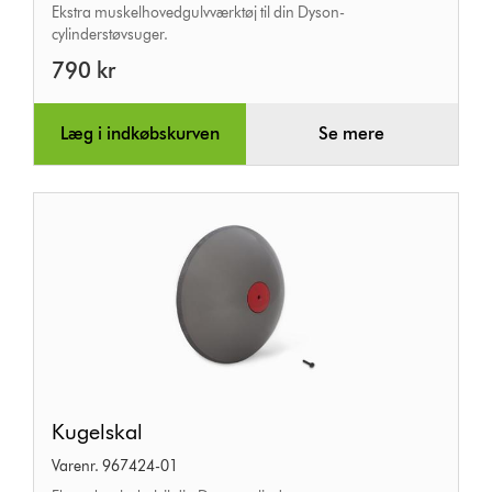
Ekstra muskelhovedgulvværktøj til din Dyson-
cylinderstøvsuger.
790 kr
Læg i indkøbskurven
Se mere
Kugelskal
Kugelskal
Varenr. 967424-01