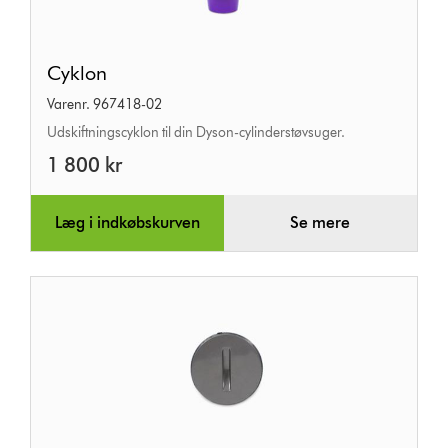
Cyklon
Cyklon
Varenr. 967418-02
Udskiftningscyklon til din Dyson-cylinderstøvsuger.
1 800 kr
Læg i indkøbskurven
Se mere