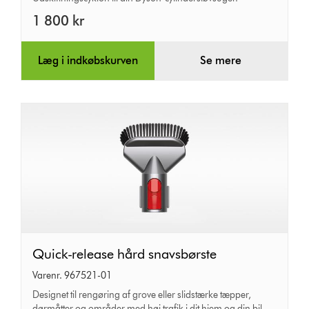
1 800 kr
Læg i indkøbskurven
Se mere
Quick-
Quick-release hård snavsbørste
release
Varenr. 967521-01
hård
Designet til rengøring af grove eller slidstærke tæpper,
dørmåtter og områder med høj trafik i dit hjem og din bil.