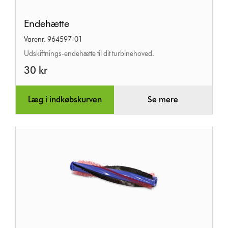
Endehætte
Endehætte
Varenr. 964597-01
Udskiftnings-endehætte til dit turbinehoved.
30 kr
Læg i indkøbskurven
Se mere