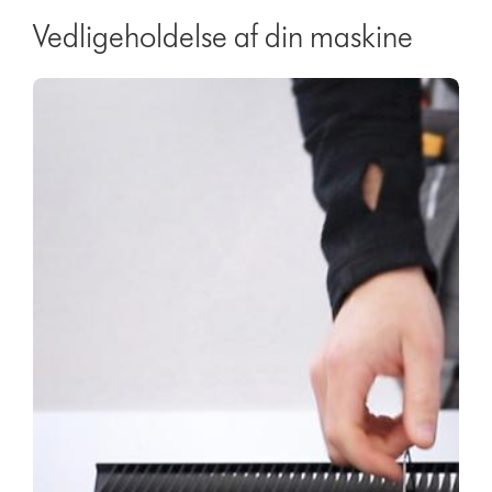
Vedligeholdelse af din maskine
Video
Open
Transcript
video
transcript