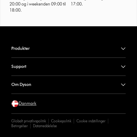
20:00 og i weekenden 09:00 til
17:00.
18:00.
Produkter
Support
Om Dyson
Danmark
Globalt privatlivspolitik
Cookiepolitik
Cookie indstillinger
Betingelser
Datameddelelse