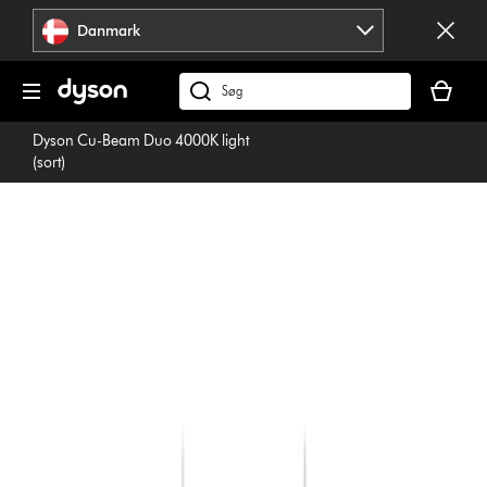
Spring
Danmark
over
navigation
Indkøbsk
er
Søg
tom
på
Dyson Cu-Beam Duo 4000K light
dyson.dk
(sort)