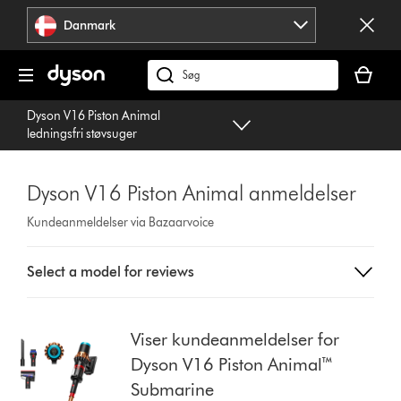
Spring
Danmark
over
navigation
Indkøbsk
er
Søg
tom
på
Dyson V16 Piston Animal
dyson.dk
ledningsfri støvsuger
Dyson V16 Piston Animal anmeldelser
Kundeanmeldelser via Bazaarvoice
Select
Select a model for reviews
a
button
from
the
Viser kundeanmeldelser for
list
Dyson V16 Piston Animal™
to
Submarine
show