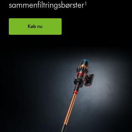
sammenfiltringsbørster¹
Køb nu