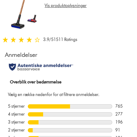
reviews
Vis produktoplysninger
for
that
model
below
3.9
/5
1511 Ratings
3.9
stjerner
af
5
fra
1511
Ratings