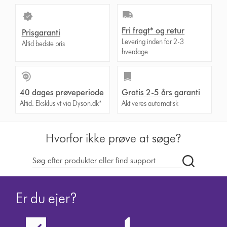
Fri fragt* og retur
Prisgaranti
Levering inden for 2-3
Altid bedste pris
hverdage
40 dages prøveperiode
Gratis 2-5 års garanti
Altid. Eksklusivt via Dyson.dk*
Aktiveres automatisk
Hvorfor ikke prøve at søge?
Søg
på
dyson.dk
Er du ejer?