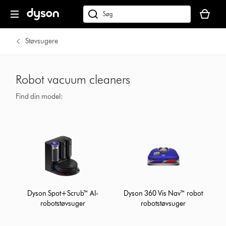
Indkøbsk
er
Søg
tom
på
dyson.dk
Støvsugere
Robot vacuum cleaners
Find din model:
Dyson Spot+Scrub™ AI-
Dyson 360 Vis Nav™ robot
robotstøvsuger
robotstøvsuger