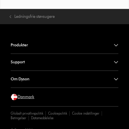
Ledningsfrie støvsugere
Produkter
Support
Om Dyson
Danmark
Globalt privatlivspolitik
Cookiepolitik
Cookie indstillinger
Betingelser
Datameddelelse