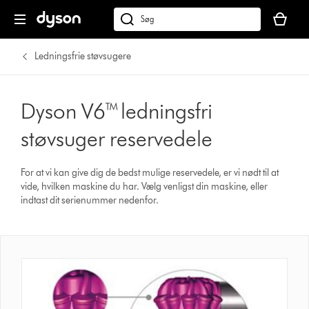
Indkøbsk
er
Søg
tom
på
dyson.dk
Ledningsfrie støvsugere
Dyson V6™ ledningsfri
støvsuger reservedele
For at vi kan give dig de bedst mulige reservedele, er vi nødt til at
vide, hvilken maskine du har. Vælg venligst din maskine, eller
indtast dit serienummer nedenfor.