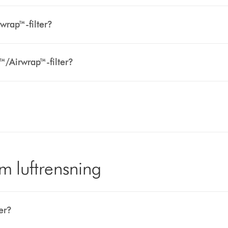
wrap™-filter?
™/Airwrap™-filter?
m luftrensning
ser?