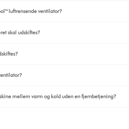
ol™ luftrensende ventilator?
ret skal udskiftes?
dskiftes?
entilator?
kine mellem varm og kold uden en fjernbetjening?