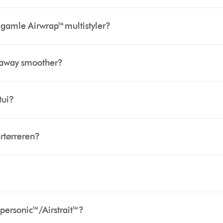
gamle Airwrap™ multistyler?
lyaway smoother?
tui?
årtørreren?
personic™/Airstrait™?