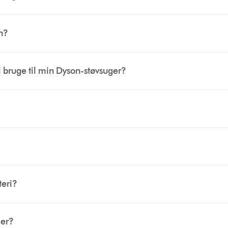
on?
al bruge til min Dyson-støvsuger?
teri?
ger?