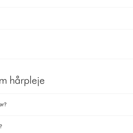
om hårpleje
ør?
?