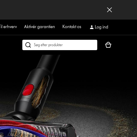
Til erhverv
Aktivér garantien
Kontakt os
Log ind
Indkøbskurven
Søg
er
på
tom
dyson.dk