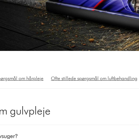
spørgsmål om hårpleje
Ofte stillede spørgsmål om luftbehandling
om gulvpleje
øvsuger?