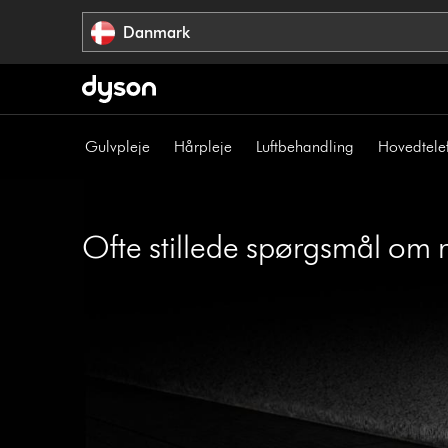
Spring
Danmark
over
navigation
Gulvpleje
Hårpleje
Luftbehandling
Hovedtele
Ofte stillede spørgsmål om r