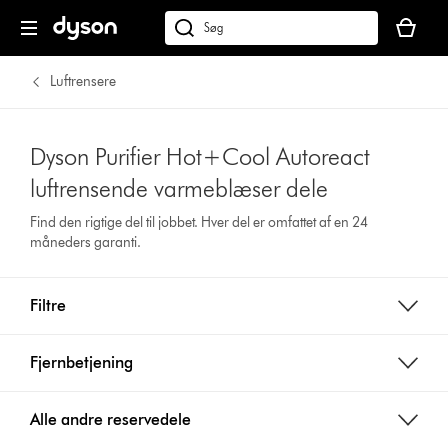
Indkøbsk
er
Søg
tom
på
dyson.dk
Luftrensere
Dyson Purifier Hot+Cool Autoreact
luftrensende varmeblæser dele
Find den rigtige del til jobbet. Hver del er omfattet af en 24
måneders garanti.
Filtre
Fjernbetjening
Alle andre reservedele