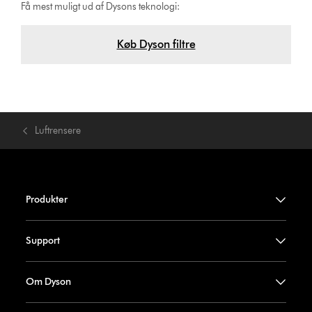
Få mest muligt ud af Dysons teknologi:
Køb Dyson filtre
Luftrensere
Produkter
Support
Om Dyson