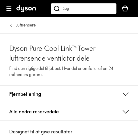
Indkøbsk
er
Søg
tom
på
dyson.dk
Luftrensere
Dyson Pure Cool Link™ Tower
luftrensende ventilator dele
Find den rigtige del til jobbet. Hver del er omfattet af en 24
måneders garanti.
Fjernbetjening
Alle andre reservedele
Designet til at give resultater