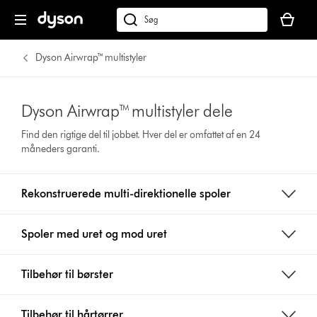
Indkøbsk
er
Søg
tom
på
dyson.dk
Dyson Airwrap™ multistyler
Dyson Airwrap™ multistyler dele
Find den rigtige del til jobbet. Hver del er omfattet af en 24
måneders garanti.
Rekonstruerede multi-direktionelle spoler
Spoler med uret og mod uret
Tilbehør til børster
Tilbehør til hårtørrer