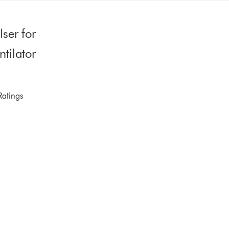
ser for
tilator
Ratings