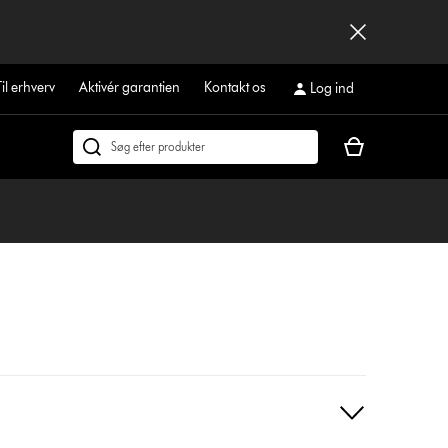
Til erhverv
Aktivér garantien
Kontakt os
Log ind
Indkøbskurven
Søg
er
på
tom
dyson.dk