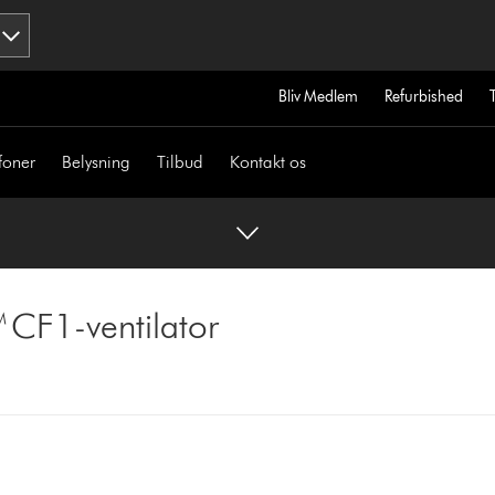
Bliv Medlem
Refurbished
foner
Belysning
Tilbud
Kontakt os
 CF1-ventilator