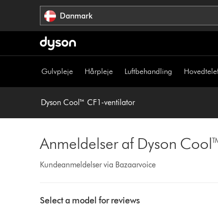
Spring
Danmark
over
navigation
Gulvpleje
Hårpleje
Luftbehandling
Hovedtele
Dyson Cool™ CF1-ventilator
Anmeldelser af Dyson Cool™
Kundeanmeldelser via Bazaarvoice
Select
a
Select a model for reviews
button