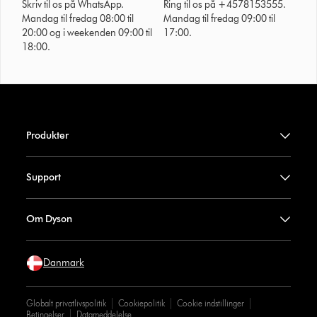
Skriv til os på WhatsApp.
Ring til os på +4578153555.
Mandag til fredag 08:00 til
Mandag til fredag 09:00 til
20:00 og i weekenden 09:00 til
17:00.
18:00.
Produkter
Support
Om Dyson
Danmark
Globalt privatlivspolitik
Cookiepolitik
Cookie indstillinger
Betingelser
Datameddelelse