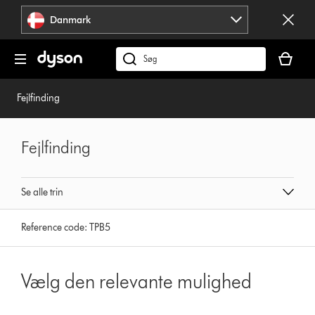
Spring
Danmark
over
navigation
Indkøbsk
er
Søg
tom
på
dyson.dk
Fejlfinding
Fejlfinding
Se alle trin
Reference code:
TPB5
Vælg den relevante mulighed