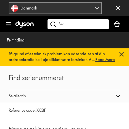
Spring
Danmark
over
navigation
Indkøbsk
er
Søg
tom
på
dyson.dk
Fejlfinding
På grund af et teknisk problem kan udsendelsen af din
ordrebekræftelse i øjeblikket være forsinket. Vi arbejder
...
Read More
allerede på en hurtig løsning.
Du behøver ikke at foretage
dig noget. Din ordrebekræftelse vil snart blive sendt til dig
Find serienummeret
automatisk.
Se alle trin
Reference code:
XKQF