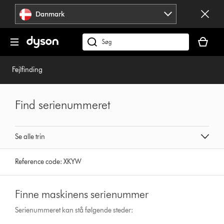
Spring
Danmark
over
navigation
Indkøbsk
er
Søg
tom
på
dyson.dk
Fejlfinding
Find serienummeret
Se alle trin
Reference code:
XKYW
Finne maskinens serienummer
Serienummeret kan stå følgende steder: