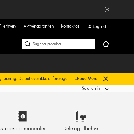
Til erhverv
Aktivér garantien
Kontakt os
Log ind
Indkøbskurven
Søg
er
på
tom
dyson.dk
g løsning.
Du behøver ikke at foretage
...
Read More
Se alle trin
Guides og manualer
Dele og tilbehør