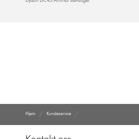
Dyson DC45 Animal støvsuger
Hjem
Kundeservice
Kontakt oss