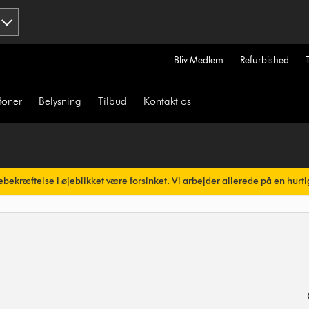
Bliv Medlem
Refurbished
foner
Belysning
Tilbud
Kontakt os
bekræftelse i øjeblikket være forsinket. Vi arbejder allerede på en hurti
omatisk.