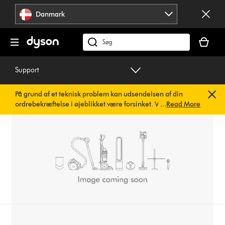
Spring
Danmark
over
navigation
Indkøbsk
er
Søg
tom
på
dyson.dk
Support
På grund af et teknisk problem kan udsendelsen af din
ordrebekræftelse i øjeblikket være forsinket. Vi arbejder
...
Read More
allerede på en hurtig løsning.
Du behøver ikke at foretage
dig noget. Din ordrebekræftelse vil snart blive sendt til dig
automatisk.