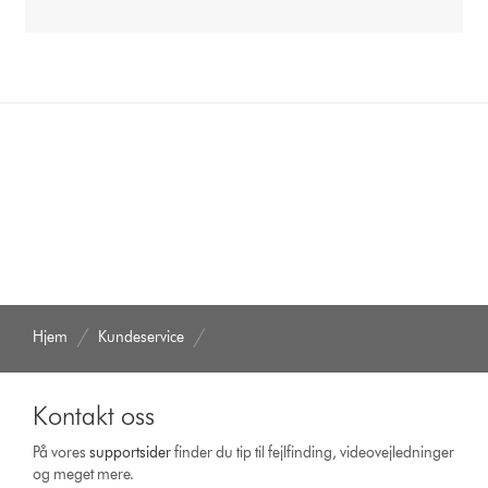
Hjem
Kundeservice
Kontakt oss
På vores
support­sider
finder du tip til fejlfinding, video­vejledninger
og meget mere.