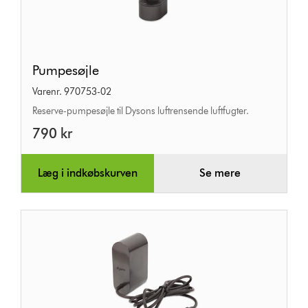
Pumpesøjle
Pumpesøjle
Varenr. 970753-02
Reserve-pumpesøjle til Dysons luftrensende luftfugter.
790 kr
Læg i indkøbskurven
Se mere