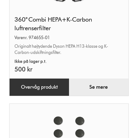
360°
360° Combi HEPA+K-Carbon
Combi
luftrenserfilter
HEPA+K-
Varenr. 974655-01
Carbon
Originalt højtydende Dyson HEPA H13-klasse og K-
luftrenserfilter
Carbon-udskiftningsfilter.
Ikke på lager p.t.
500 kr
Overvåg produkt
Se mere