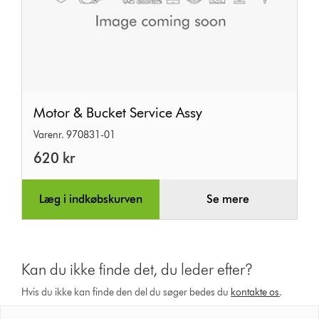
Motor
Motor & Bucket Service Assy
&
Varenr. 970831-01
Bucket
620 kr
Service
Assy
Læg i indkøbskurven
Se mere
Kan du ikke finde det, du leder efter?
Hvis du ikke kan finde den del du søger bedes du
kontakte os
.