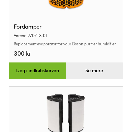
Fordamper
Fordamper
Varenr. 970718-01
Replacement evaporator for your Dyson purifier humidifier.
300 kr
Læg i indkøbskurven
Se mere