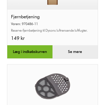
Fjernbetjening
Fjernbetjening
Varenr. 970486-11
Reserve-fjernbetjening til Dysons luftrensende luftfugter.
149 kr
Læg i indkøbskurven
Se mere