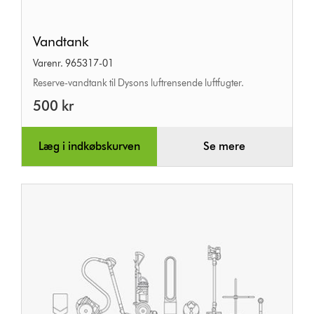
Vandtank
Vandtank
Varenr. 965317-01
Reserve-vandtank til Dysons luftrensende luftfugter.
500 kr
Læg i indkøbskurven
Se mere