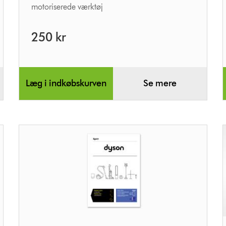
motoriserede værktøj
250 kr
Læg i indkøbskurven
Se mere
Brugervejledning