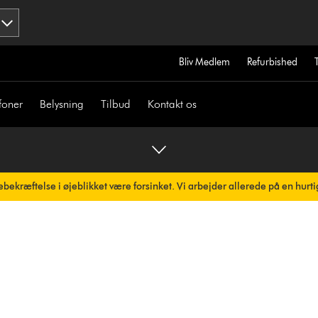
Bliv Medlem
Refurbished
foner
Belysning
Tilbud
Kontakt os
bekræftelse i øjeblikket være forsinket. Vi arbejder allerede på en hurti
omatisk.