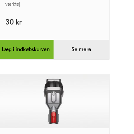
værktøj.
30 kr
Læg i indkøbskurven
Se mere
Kombinasjonsmunnstykke