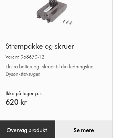
Strømpakke
Strømpakke og skruer
og
skruer
Varenr. 968670-12
Ekstra batteri og -skruer til din ledningsfrie
Dyson-støvsuger.
Ikke på lager p.t.
620 kr
Overvåg produkt
Se mere