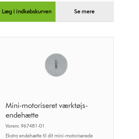
Læg i indkøbskurven
Se mere
Mini-
Mini-motoriseret værktøjs-
motoriseret
endehætte
værktøjs-
endehætte
Varenr. 967481-01
Ekstra endehætte til dit mini-motoriserede