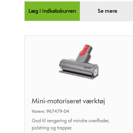
Læg i indkøbskurven
Se mere
Mini-
Mini-motoriseret værktøj
motoriseret
værktøj
Varenr. 967479-04
God til rengøring af mindre overflader,
polstring og trapper.