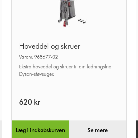
Hoveddel
Hoveddel og skruer
og
skruer
Varenr. 968677-02
Ekstra hoveddel og skruer til din ledningsfrie
Dyson-støvsuger.
620 kr
Læg i indkøbskurven
Se mere