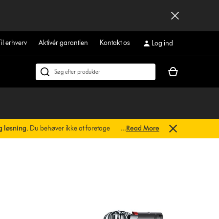
Til erhverv
Aktivér garantien
Kontakt os
Log ind
Indkøbskurven
Søg
er
på
tom
dyson.dk
g løsning.
Du behøver ikke at foretage
...
Read More