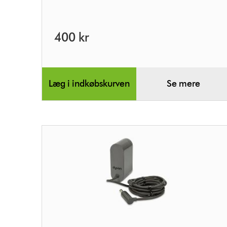
400 kr
Læg i indkøbskurven
Se mere
Oplader