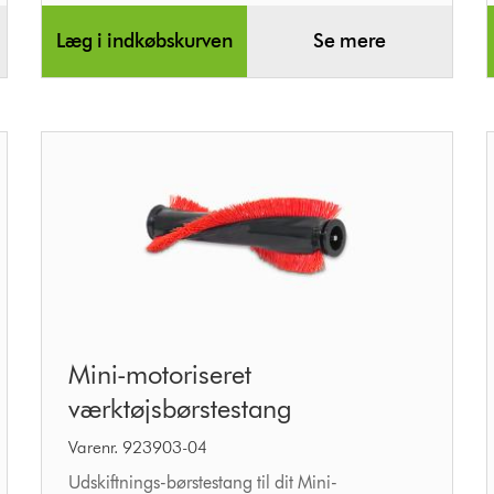
Læg i indkøbskurven
Se mere
Mini-
Mini-motoriseret
motoriseret
værktøjsbørstestang
værktøjsbørstestang
Varenr. 923903-04
Udskiftnings-børstestang til dit Mini-