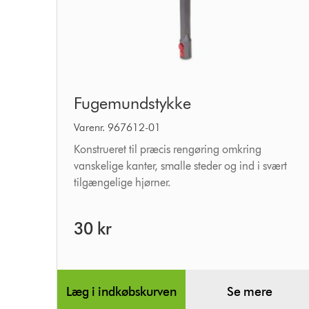
Fugemundstykke
Fugemundstykke
Varenr. 967612-01
Konstrueret til præcis rengøring omkring
vanskelige kanter, smalle steder og ind i svært
tilgængelige hjørner.
30 kr
Læg i indkøbskurven
Se mere