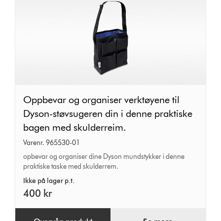
Oppbevar
Oppbevar og organiser verktøyene til
og
Dyson-støvsugeren din i denne praktiske
organiser
bagen med skulderreim.
verktøyene
Varenr. 965530-01
til
opbevar og organiser dine Dyson mundstykker i denne
praktiske taske med skulderrem.
Dyson-
støvsugeren
Ikke på lager p.t.
400 kr
din
i