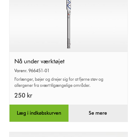
Nå
Nå under værktøjet
under
Varenr. 966451-01
værktøjet
Forlænger, bøjer og drejer sig for at fjerne støv og
allergener fra svært tilgængelige områder.
250 kr
Læg i indkøbskurven
Se mere