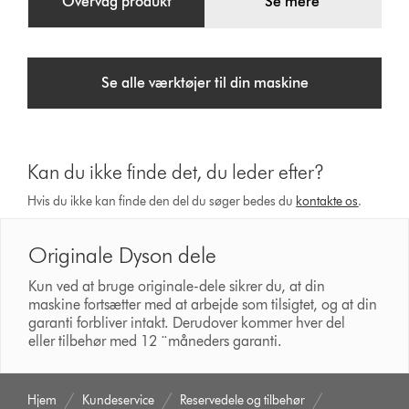
Overvåg produkt
Se mere
denne
praktiske
bagen
med
Se alle værktøjer til din maskine
skulderreim.
Kan du ikke finde det, du leder efter?
Hvis du ikke kan finde den del du søger bedes du
kontakte os
.
Originale Dyson dele
Kun ved at bruge originale-dele sikrer du, at din
maskine fortsætter med at arbejde som tilsigtet, og at din
garanti forbliver intakt. Derudover kommer hver del
eller tilbehør med 12 ¨måneders garanti.
Hjem
Kundeservice
Reservedele og tilbehør