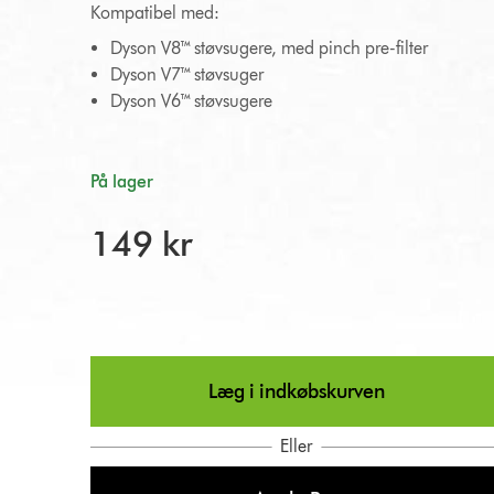
Kompatibel med:
Dyson V8™ støvsugere, med pinch pre-filter
Dyson V7™ støvsuger
Dyson V6™ støvsugere
På lager
149 kr
Læg i indkøbskurven
Eller