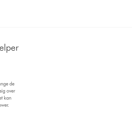
jælper
fange de
sig over
et kan
ower.