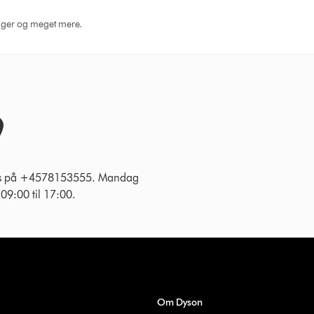
dninger og meget mere.
 os på +4578153555. Mandag
g 09:00 til 17:00.
Om Dyson