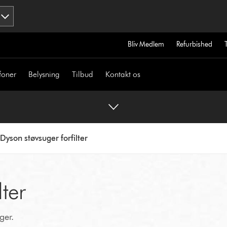
Bliv Medlem
Refurbished
foner
Belysning
Tilbud
Kontakt os
Dyson støvsuger forfilter
lter
ger.