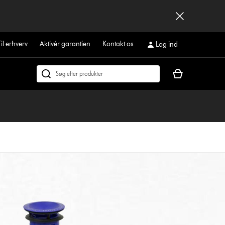
Til erhverv
Aktivér garantien
Kontakt os
Log ind
Indkøbskurven
Søg
er
på
tom
dyson.dk