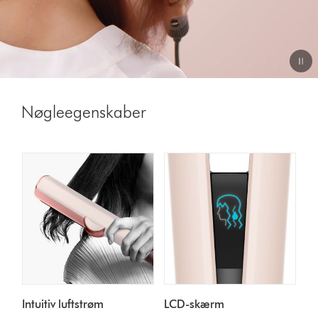
Video
Transcript
Nøgleegenskaber
Intuitiv luftstrøm
LCD-skærm