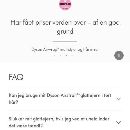
Har fået priser verden over – af en god
grund
Dyson Airwrap™ multistyler og hårtørrer
1
2
3
4
FAQ
Kan jeg bruge mit Dyson Airstrait™ glattejern i tørt
hår?
Slukker mit glattejern, hvis jeg ved et uheld lader
det være tændt?