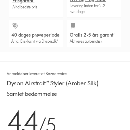
Prisgaranti
Levering inden for 2-3
Altid bedste pris
hverdage
40 dages prøveperiode
Gratis 2-5 års garanti
Altid. Eksklusivt via Dyson.dk*
Aktiveres automatisk
Anmeldelser leveret af Bazaarvoice
Dyson Airstrait™ Styler (Amber Silk)
Samlet bedømmelse
4.4 stjerner af 5 fra 6116 Ratings
4.4
/5