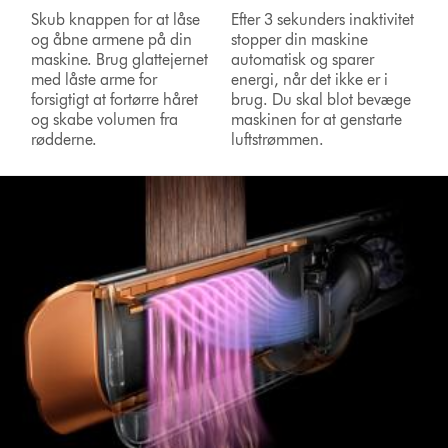
Skub knappen for at låse
Efter 3 sekunders inaktivitet
og åbne armene på din
stopper din maskine
maskine. Brug glattejernet
automatisk og sparer
med låste arme for
energi, når det ikke er i
forsigtigt at fortørre håret
brug. Du skal blot bevæge
og skabe volumen fra
maskinen for at genstarte
rødderne.
luftstrømmen.