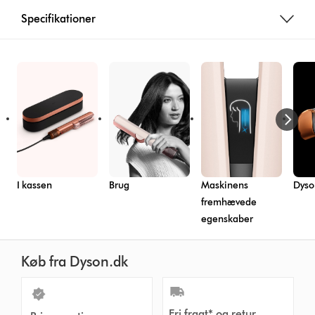
Specifikationer
I kassen
Brug
Maskinens
Dyso
fremhævede
egenskaber
Køb fra Dyson.dk
Fri fragt* og retur